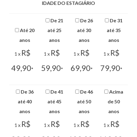
IDADE DO ESTAGIÁRIO
De 21
De 26
De 31
Até 20
até 25
até 30
até 35
anos
anos
anos
anos
R$
R$
R$
R$
1 x
1 x
1 x
1 x
49,90
59,90
69,90
79,90
*
*
*
*
De 36
De 41
De 46
Acima
até 40
até 45
até 50
de 50
anos
anos
anos
anos
R$
R$
R$
R$
1 x
1 x
1 x
1 x