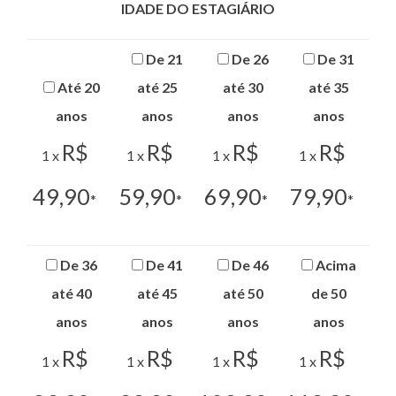
IDADE DO ESTAGIÁRIO
De 21
De 26
De 31
Até 20
até 25
até 30
até 35
anos
anos
anos
anos
R$
R$
R$
R$
1 x
1 x
1 x
1 x
49,90
59,90
69,90
79,90
*
*
*
*
De 36
De 41
De 46
Acima
até 40
até 45
até 50
de 50
anos
anos
anos
anos
R$
R$
R$
R$
1 x
1 x
1 x
1 x