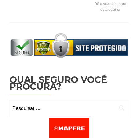
Dê a sua nota para
esta página
QUAL SEGURO VOCÊ
PROCURA?
Pesquisar por: