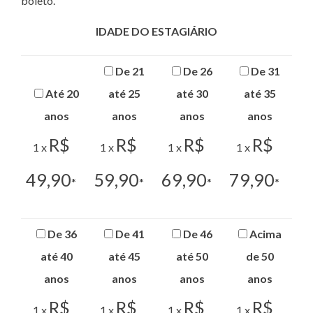
boleto.
IDADE DO ESTAGIÁRIO
De 21
De 26
De 31
Até 20
até 25
até 30
até 35
anos
anos
anos
anos
R$
R$
R$
R$
1 x
1 x
1 x
1 x
49,90
59,90
69,90
79,90
*
*
*
*
De 36
De 41
De 46
Acima
até 40
até 45
até 50
de 50
anos
anos
anos
anos
R$
R$
R$
R$
1 x
1 x
1 x
1 x