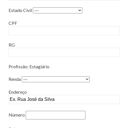
Estado Civil
CPF
RG
Profissão: Estagiário
Renda
Endereço
Número