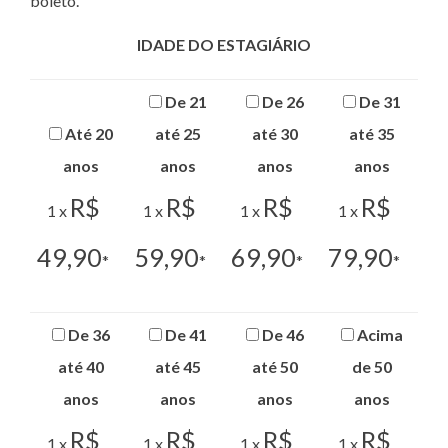
boleto.
IDADE DO ESTAGIÁRIO
De 21
De 26
De 31
Até 20
até 25
até 30
até 35
anos
anos
anos
anos
R$
R$
R$
R$
1 x
1 x
1 x
1 x
49,90
59,90
69,90
79,90
*
*
*
*
De 36
De 41
De 46
Acima
até 40
até 45
até 50
de 50
anos
anos
anos
anos
R$
R$
R$
R$
1 x
1 x
1 x
1 x