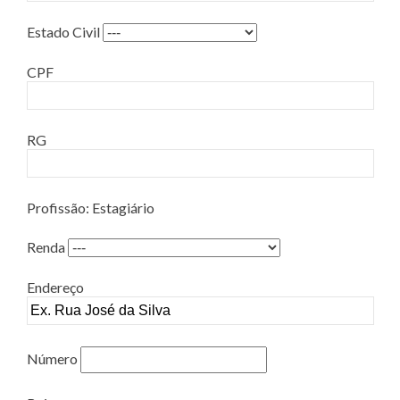
Estado Civil
CPF
RG
Profissão: Estagiário
Renda
Endereço
Número