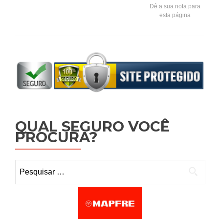
Dê a sua nota para
esta página
QUAL SEGURO VOCÊ
PROCURA?
Pesquisar por: