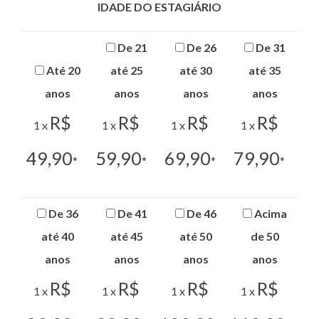
IDADE DO ESTAGIÁRIO
De 21
De 26
De 31
Até 20
até 25
até 30
até 35
anos
anos
anos
anos
R$
R$
R$
R$
1 x
1 x
1 x
1 x
49,90
59,90
69,90
79,90
*
*
*
*
De 36
De 41
De 46
Acima
até 40
até 45
até 50
de 50
anos
anos
anos
anos
R$
R$
R$
R$
1 x
1 x
1 x
1 x