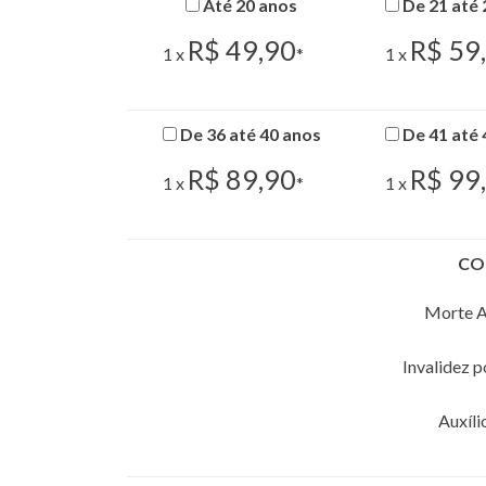
Até 20 anos
De 21 até 
R$ 49,90
R$ 59
1 x
*
1 x
De 36 até 40 anos
De 41 até 
R$ 89,90
R$ 99
1 x
*
1 x
CO
Morte A
Invalidez 
Auxíli