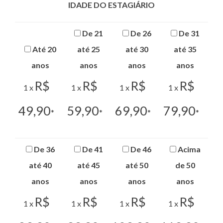
IDADE DO ESTAGIÁRIO
De 21
De 26
De 31
Até 20
até 25
até 30
até 35
anos
anos
anos
anos
R$
R$
R$
R$
1 x
1 x
1 x
1 x
49,90
59,90
69,90
79,90
*
*
*
*
De 36
De 41
De 46
Acima
até 40
até 45
até 50
de 50
anos
anos
anos
anos
R$
R$
R$
R$
1 x
1 x
1 x
1 x