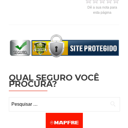
Dê a sua nota para
esta página
QUAL SEGURO VOCÊ
PROCURA?
Pesquisar por: