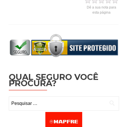
Dê a sua nota para
esta página
QUAL SEGURO VOCÊ
PROCURA?
Pesquisar por: