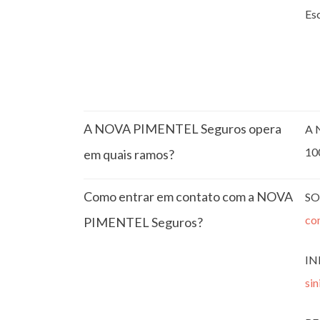
Esc
A NOVA PIMENTEL Seguros opera
A 
10
em quais ramos?
Como entrar em contato com a NOVA
SO
co
PIMENTEL Seguros?
IN
si