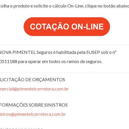
olha o produto e solicite o cálculo On-Line, clique no botão abaix
NOVA PIMENTEL Seguros é habilitada pela SUSEP sob o nº
0511188 para operar em todos os ramos de seguros.
LICITAÇÃO DE ORÇAMENTOS
mercial@pimentelcorretora.com.br
FORMAÇÕES SOBRE SINISTROS
nistros@pimentelcorretora.com.br