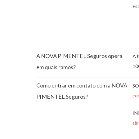
Esc
A NOVA PIMENTEL Seguros opera
A 
10
em quais ramos?
Como entrar em contato com a NOVA
SO
co
PIMENTEL Seguros?
IN
si