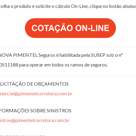
olha o produto e solicite o cálculo On-Line, clique no botão abaix
NOVA PIMENTEL Seguros é habilitada pela SUSEP sob o nº
0511188 para operar em todos os ramos de seguros.
LICITAÇÃO DE ORÇAMENTOS
mercial@pimentelcorretora.com.br
FORMAÇÕES SOBRE SINISTROS
nistros@pimentelcorretora.com.br