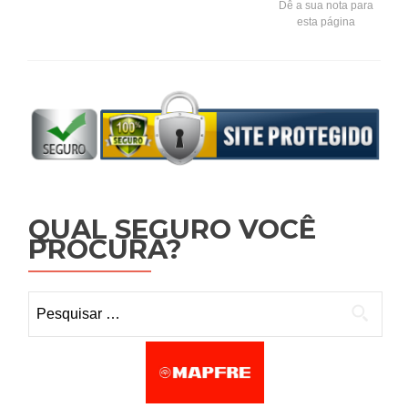
Dê a sua nota para
esta página
QUAL SEGURO VOCÊ
PROCURA?
Pesquisar por: