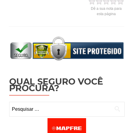
Dê a sua nota para
esta página
QUAL SEGURO VOCÊ
PROCURA?
Pesquisar por: