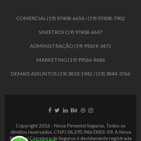
COMERCIAL
(19) 97408-6654
/
(19) 97408-7902
SINISTROS
(19) 97408-6647
ADMINISTRAÇÃO
(19) 99269-3471
MARKETING
(19) 99566-8686
DEMAIS ASSUNTOS
(19) 3833-1942
/
(19) 3844-3766
Link
Link
Link
Link
Link
Link
do
do
do
do
do
do
Facebook
Twitter
LinkedIn
Behance
Dribbble
Instagram
Copyright 2016 - Nova Pimentel Seguros. Todos os
direitos reservados. CNPJ 06.295.946/0001-09. A Nova
Pimentel Corretora de Seguros é devidamente registrada