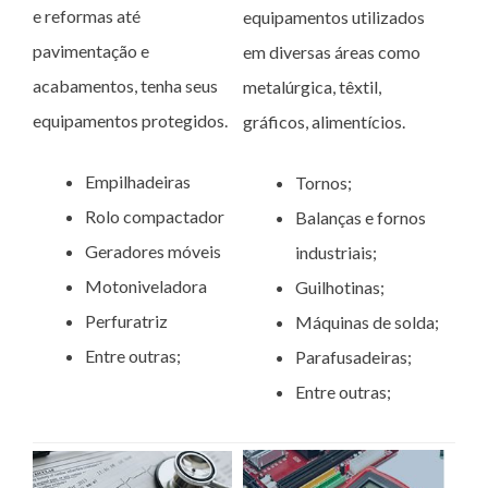
e reformas até
equipamentos utilizados
pavimentação e
em diversas áreas como
acabamentos, tenha seus
metalúrgica, têxtil,
equipamentos protegidos.
gráficos, alimentícios.
Empilhadeiras
Tornos;
Rolo compactador
Balanças e fornos
Geradores móveis
industriais;
Motoniveladora
Guilhotinas;
Perfuratriz
Máquinas de solda;
Entre outras;
Parafusadeiras;
Entre outras;