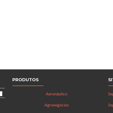
PRODUTOS
S
Aeronáutico
Se
Agronegócios
Se