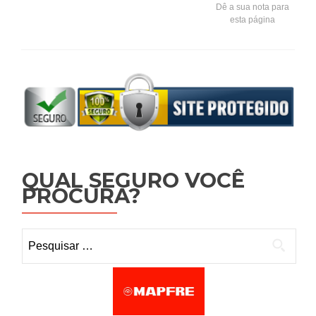
Dê a sua nota para
esta página
QUAL SEGURO VOCÊ
PROCURA?
Pesquisar por: