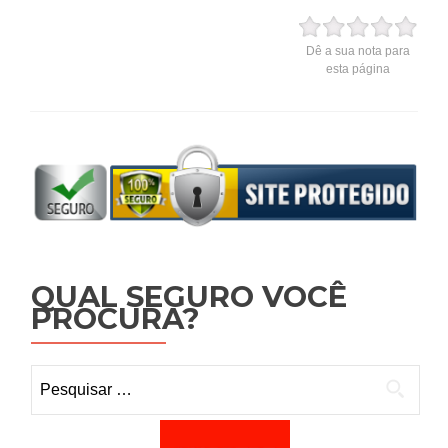
Dê a sua nota para
esta página
QUAL SEGURO VOCÊ
PROCURA?
Pesquisar por: