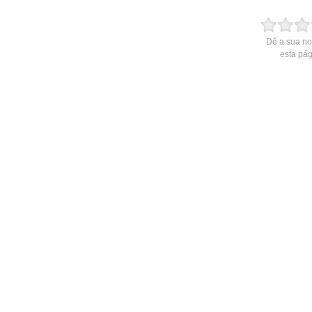
Dê a sua no
esta pá