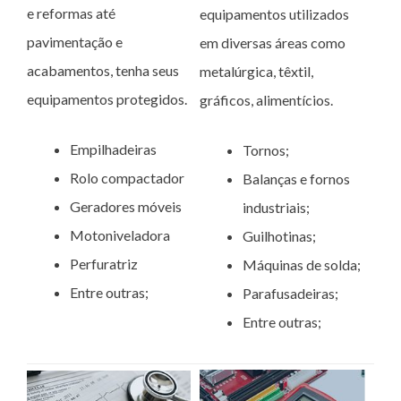
e reformas até
equipamentos utilizados
pavimentação e
em diversas áreas como
acabamentos, tenha seus
metalúrgica, têxtil,
equipamentos protegidos.
gráficos, alimentícios.
Empilhadeiras
Tornos;
Rolo compactador
Balanças e fornos
Geradores móveis
industriais;
Motoniveladora
Guilhotinas;
Perfuratriz
Máquinas de solda;
Entre outras;
Parafusadeiras;
Entre outras;