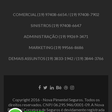
COMERCIAL
(19) 97408-6654
/
(19) 97408-7902
SINISTROS
(19) 97408-6647
ADMINISTRAÇÃO
(19) 99269-3471
MARKETING
(19) 99566-8686
DEMAIS ASSUNTOS
(19) 3833-1942
/
(19) 3844-3766
Link
Link
Link
Link
Link
Link
do
do
do
do
do
do
Facebook
Twitter
LinkedIn
Behance
Dribbble
Instagram
Copyright 2016 - Nova Pimentel Seguros. Todos os
direitos reservados. CNPJ 06.295.946/0001-09. A Nova
Pimentel Corretora de Seguros é devidamente registrada